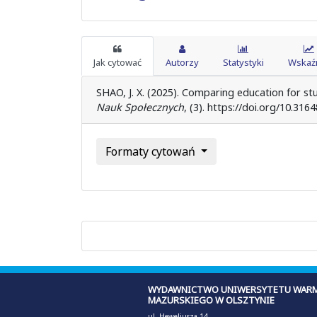
Jak cytować
Autorzy
Statystyki
Wskaźn
SHAO, J. X. (2025). Comparing education for stu
Nauk Społecznych
, (3). https://doi.org/10.316
Formaty cytowań
WYDAWNICTWO UNIWERSYTETU WARM
MAZURSKIEGO W OLSZTYNIE
ul. Heweliusza 14,