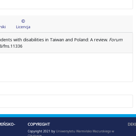
iki
Licencja
dents with disabilities in Taiwan and Poland: A review.
Forum
48/fns.11336
IŃSKO-
COPYRIGHT
DEK
Copyright 2021 by
Uniwersytetu Warmińsko Mazurskiego w
Olsztynie