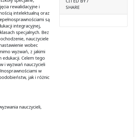
szkoły specjalne,
CITED BY /
ęcia rewalidacyjne i
SHARE
ością intelektualną oraz
iepełnosprawnościami są
ukacji integracyjnej,
klasach specjalnych. Bez
ochodzenie, nauczyciele
 nastawienie wobec
mimo wyzwań, z jakimi
 edukacji. Celem tego
w i wyzwań nauczycieli
pełnosprawnościami w
podobieństw, jak i różnic
wyzwania nauczycieli,