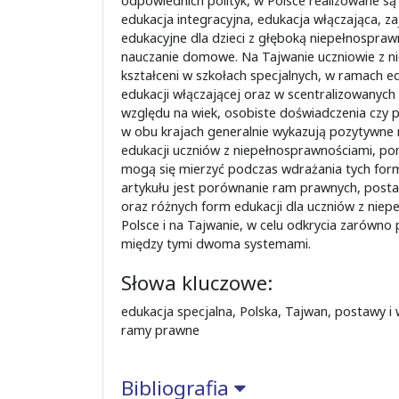
odpowiednich polityk, w Polsce realizowane są 
edukacja integracyjna, edukacja włączająca, zaj
edukacyjne dla dzieci z głęboką niepełnosprawn
nauczanie domowe. Na Tajwanie uczniowie z n
kształceni w szkołach specjalnych, w ramach ed
edukacji włączającej oraz w scentralizowanych 
względu na wiek, osobiste doświadczenia czy p
w obu krajach generalnie wykazują pozytywne
edukacji uczniów z niepełnosprawnościami, po
mogą się mierzyć podczas wdrażania tych form
artykułu jest porównanie ram prawnych, posta
oraz różnych form edukacji dla uczniów z nie
Polsce i na Tajwanie, w celu odkrycia zarówno 
między tymi dwoma systemami.
Słowa kluczowe:
edukacja specjalna, Polska, Tajwan, postawy i 
ramy prawne
Bibliografia