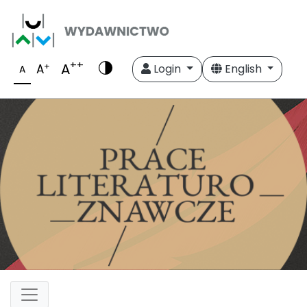
++
A
+
A
Login
English
A