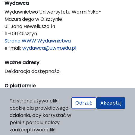
Wydawca
Wydawnictwo Uniwersytetu Warmińsko-
Mazurskiego w Olsztynie
ul. Jana Heweliusza 14
11-041 Olsztyn
Strona WWW Wydawnictwa
e-mail:
wydawca@uwm.edu.pl
Ważne adresy
Deklaracja dostępności
O platformie
© 2023 Uniwersytet Warmińsko-Mazurski w Olsztynie
Ta strona używa pliki
Support & Customization by LIBCOM
Odrzuć
Akceptuj
cookie dla prawidłowego
Platform & Workflow by OJS/PKP
działania, aby korzystać w
pełni z portalu należy
zaakceptować pliki