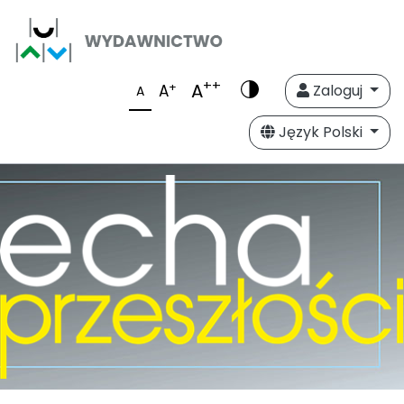
++
A
+
A
Zaloguj
A
Język Polski