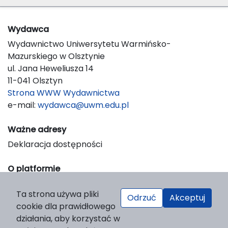
Wydawca
Wydawnictwo Uniwersytetu Warmińsko-
Mazurskiego w Olsztynie
ul. Jana Heweliusza 14
11-041 Olsztyn
Strona WWW Wydawnictwa
e-mail:
wydawca@uwm.edu.pl
Ważne adresy
Deklaracja dostępności
O platformie
© 2023 Uniwersytet Warmińsko-Mazurski w Olsztynie
Ta strona używa pliki
Support & Customization by LIBCOM
Odrzuć
Akceptuj
cookie dla prawidłowego
Platform & Workflow by OJS/PKP
działania, aby korzystać w