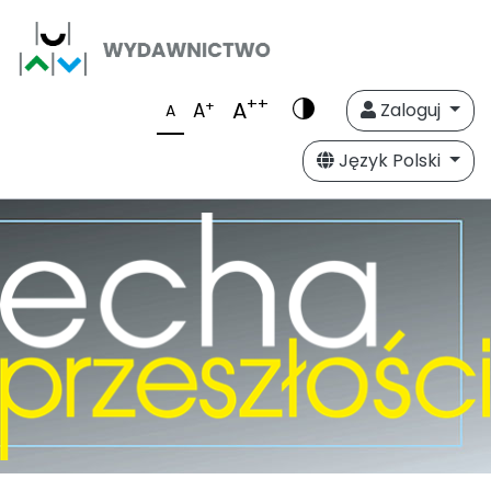
++
A
+
A
Zaloguj
A
Język Polski