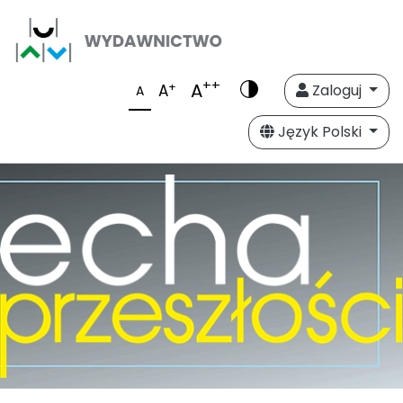
++
A
+
A
Zaloguj
A
Język Polski