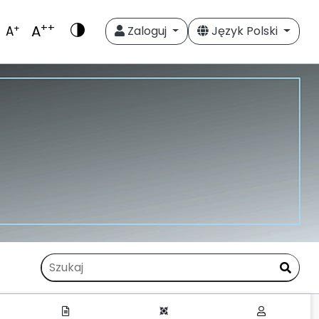
++
A
+
A
Zaloguj
Język Polski