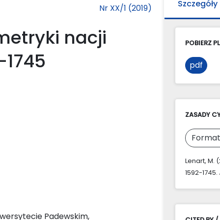
Szczegóły
Nr XX/1 (2019)
metryki nacji
POBIERZ PL
2-1745
pdf
ZASADY C
Format
Lenart, M. 
1592-1745.
niwersytecie Padewskim,
CITED BY /