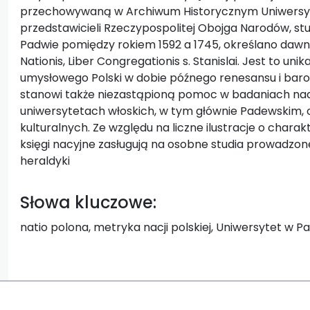
przechowywaną w Archiwum Historycznym Uniwersy
przedstawicieli Rzeczypospolitej Obojga Narodów, st
Padwie pomiędzy rokiem 1592 a 1745, określano dawniej 
Nationis, Liber Congregationis s. Stanislai. Jest to un
umysłowego Polski w dobie późnego renesansu i baro
stanowi także niezastąpioną pomoc w badaniach na
uniwersytetach włoskich, w tym głównie Padewskim, 
kulturalnych. Ze względu na liczne ilustracje o cha
księgi nacyjne zasługują na osobne studia prowadzone
heraldyki
Słowa kluczowe:
natio polona, metryka nacji polskiej, Uniwersytet w P