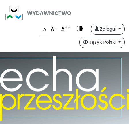
++
A
+
A
Zaloguj
A
Język Polski