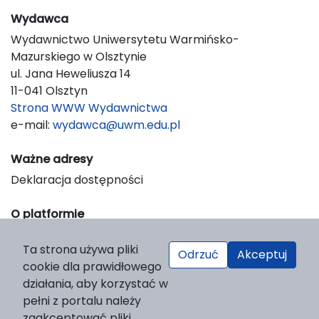
Wydawca
Wydawnictwo Uniwersytetu Warmińsko-
Mazurskiego w Olsztynie
ul. Jana Heweliusza 14
11-041 Olsztyn
Strona WWW Wydawnictwa
e-mail:
wydawca@uwm.edu.pl
Ważne adresy
Deklaracja dostępności
O platformie
© 2023 Uniwersytet Warmińsko-Mazurski w Olsztynie
Ta strona używa pliki
Support & Customization by LIBCOM
Odrzuć
Akceptuj
cookie dla prawidłowego
Platform & Workflow by OJS/PKP
działania, aby korzystać w
pełni z portalu należy
zaakceptować pliki