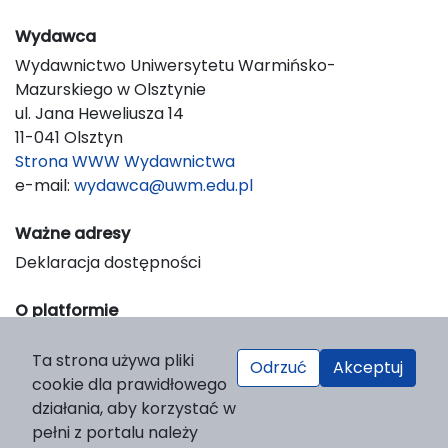
Wydawca
Wydawnictwo Uniwersytetu Warmińsko-
Mazurskiego w Olsztynie
ul. Jana Heweliusza 14
11-041 Olsztyn
Strona WWW Wydawnictwa
e-mail:
wydawca@uwm.edu.pl
Ważne adresy
Deklaracja dostępności
O platformie
© 2023 Uniwersytet Warmińsko-Mazurski w Olsztynie
Ta strona używa pliki
Support & Customization by LIBCOM
Odrzuć
Akceptuj
cookie dla prawidłowego
Platform & Workflow by OJS/PKP
działania, aby korzystać w
pełni z portalu należy