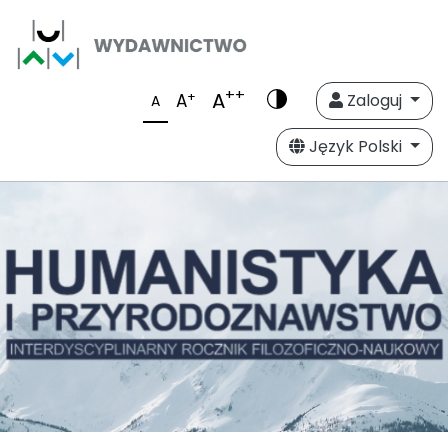
++
A
+
A
Zaloguj
A
Język Polski