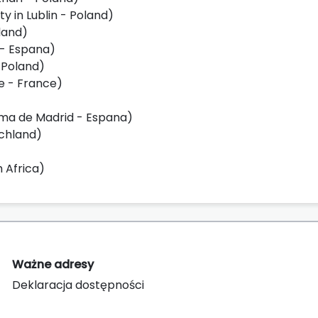
y in Lublin - Poland)
oland)
 - Espana)
- Poland)
e - France)
ma de Madrid - Espana)
schland)
 Africa
)
Ważne adresy
Deklaracja dostępności