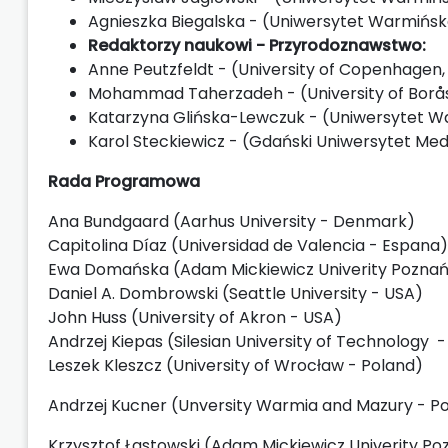
Agnieszka Biegalska - (Uniwersytet Warmińsko
Redaktorzy naukowi -
Przyrodoznawstwo:
Anne Peutzfeldt - (University of Copenhagen
Mohammad Taherzadeh - (University of Borå
Katarzyna Glińska-Lewczuk - (Uniwersytet Wa
Karol Steckiewicz - (Gdański Uniwersytet Med
Rada Programowa
Ana Bundgaard (Aarhus University - Denmark)
Capitolina Díaz (Universidad de Valencia - Espana)
Ewa Domańska (Adam Mickiewicz Univerity Poznań
Daniel A. Dombrowski (Seattle University - USA)
John Huss (
University of Akron - USA
)
Andrzej Kiepas (Silesian University of Technology 
Leszek Kleszcz (University of Wrocław - Poland)
Andrzej Kucner (Unversity Warmia and Mazury - P
Krzysztof Łastowski (Adam Mickiewicz Univerity Po