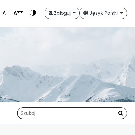
++
A
+
A
Zaloguj
Język Polski