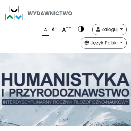
++
A
+
A
Zaloguj
A
Język Polski