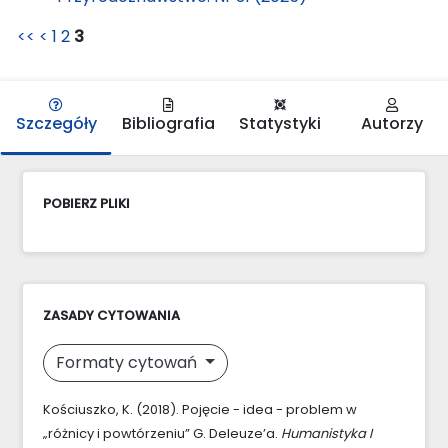
<<
<
1
2
3
Szczegóły
Bibliografia
Statystyki
Autorzy
POBIERZ PLIKI
ZASADY CYTOWANIA
Formaty cytowań
Kościuszko, K. (2018). Pojęcie - idea - problem w
„różnicy i powtórzeniu” G. Deleuze’a.
Humanistyka I