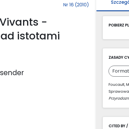
Szczeg
Nr 16 (2010)
Vivants -
POBIERZ PL
ad istotami
ZASADY C
Format
ksender
Foucault, 
Sprawowan
Przyrodoz
CITED BY /