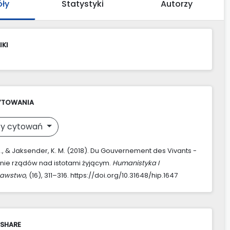
óły
Statystyki
Autorzy
IKI
YTOWANIA
y cytowań
M., & Jaksender, K. M. (2018). Du Gouvernement des Vivants -
ie rządów nad istotami żyjącym.
Humanistyka I
nawstwo
, (16), 311–316. https://doi.org/10.31648/hip.1647
 SHARE