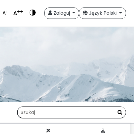
++
A
+
A
Zaloguj
Język Polski