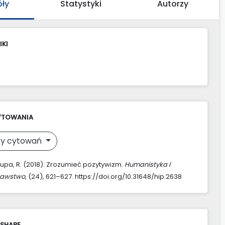
óły
Statystyki
Autorzy
IKI
YTOWANIA
y cytowań
upa, R. (2018). Zrozumieć pozytywizm.
Humanistyka I
nawstwo
, (24), 621–627. https://doi.org/10.31648/hip.2638
 SHARE