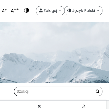
++
A
+
A
Zaloguj
Język Polski