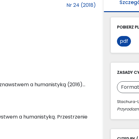
Szczeg
Nr 24 (2018)
POBIERZ PL
pdf
ZASADY C
znawstwem a humanistyką (2016)...
Format
Stachura-L
Przyrodoz
wstwem a humanistyką. Przestrzenie
CITED BY /