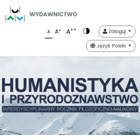
++
A
+
A
Zaloguj
A
Język Polski