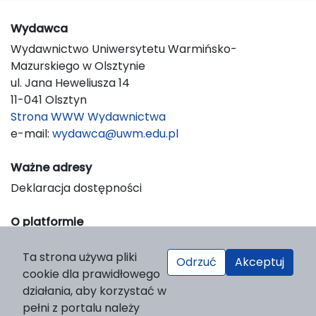
Wydawca
Wydawnictwo Uniwersytetu Warmińsko-
Mazurskiego w Olsztynie
ul. Jana Heweliusza 14
11-041 Olsztyn
Strona WWW Wydawnictwa
e-mail:
wydawca@uwm.edu.pl
Ważne adresy
Deklaracja dostępności
O platformie
© 2023 Uniwersytet Warmińsko-Mazurski w Olsztynie
Ta strona używa pliki
Support & Customization by LIBCOM
Odrzuć
Akceptuj
cookie dla prawidłowego
Platform & Workflow by OJS/PKP
działania, aby korzystać w
pełni z portalu należy