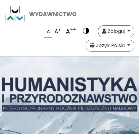
++
A
+
A
Zaloguj
A
Język Polski