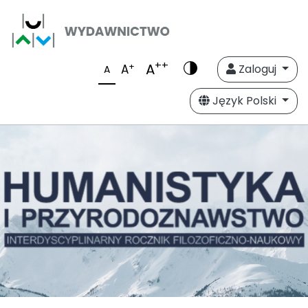
++
A
+
A
Zaloguj
A
Język Polski