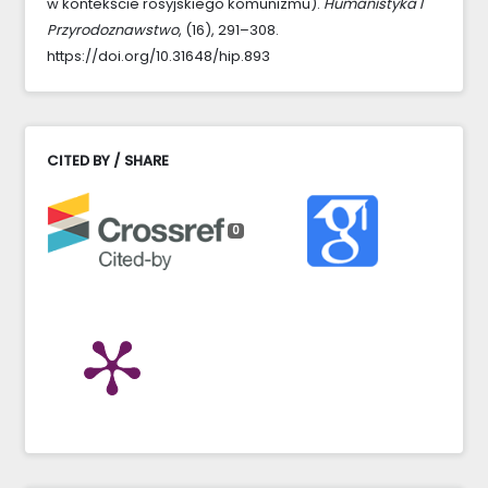
w kontekście rosyjskiego komunizmu).
Humanistyka I
Przyrodoznawstwo
, (16), 291–308.
https://doi.org/10.31648/hip.893
CITED BY / SHARE
0