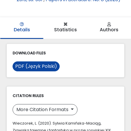
Details
Statistics
Authors
DOWNLOAD FILES
PDF (Język Polski)
CITATION RULES
More Citation Formats
Wieczorek, L. (2020). Sylwia Kamińska-Maciąg,
Zjawiska tajemne i fantastyka w prozie rosyjskiej XIX