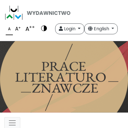
++
A
+
A
Login
English
A