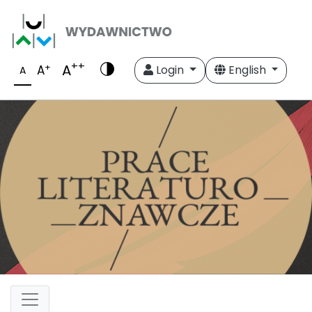
++
A
+
A
Login
English
A