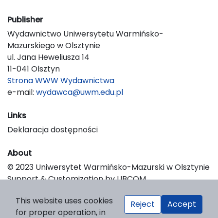
Publisher
Wydawnictwo Uniwersytetu Warmińsko-
Mazurskiego w Olsztynie
ul. Jana Heweliusza 14
11-041 Olsztyn
Strona WWW Wydawnictwa
e-mail:
wydawca@uwm.edu.pl
Links
Deklaracja dostępności
About
© 2023 Uniwersytet Warmińsko-Mazurski w Olsztynie
Support & Customization by LIBCOM
Platform & Workflow by OJS/PKP
This website uses cookies
Reject
Accept
for proper operation, in