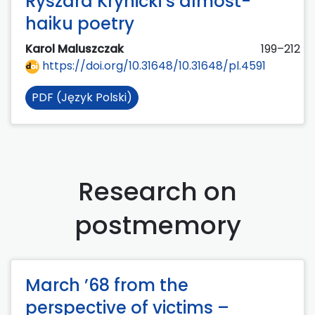
Ryszard Krynicki’s almost-
haiku poetry
Karol Maluszczak
199–212
https://doi.org/10.31648/10.31648/pl.4591
PDF (Język Polski)
Research on
postmemory
March ’68 from the
perspective of victims –