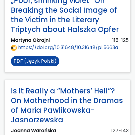
„Poor, shrinking violet” On
Breaking the Social Image of
the Victim in the Literary
Triptych about Halszka Opfer
Martyna Okrajni
115–125
https://doi.org/10.31648/10.31648/pl.5663a
PDF (Język Polski)
Is It Really a “Mothers’ Hell”?
On Motherhood in the Dramas
of Maria Pawlikowska-
Jasnorzewska
Joanna Warońska
127-143