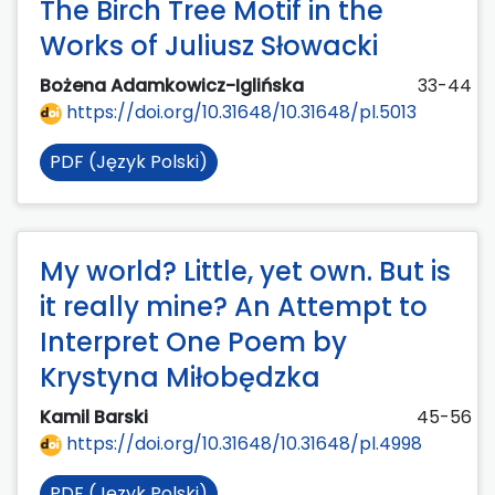
The Birch Tree Motif in the
Works of Juliusz Słowacki
Bożena Adamkowicz-Iglińska
33-44
https://doi.org/10.31648/10.31648/pl.5013
PDF (Język Polski)
My world? Little, yet own. But is
it really mine? An Attempt to
Interpret One Poem by
Krystyna Miłobędzka
Kamil Barski
45-56
https://doi.org/10.31648/10.31648/pl.4998
PDF (Język Polski)