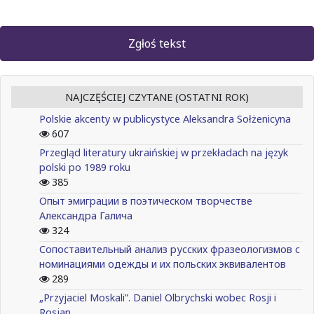
Zgłoś tekst
NAJCZĘŚCIEJ CZYTANE (OSTATNI ROK)
Polskie akcenty w publicystyce Aleksandra Sołżenicyna
607
Przegląd literatury ukraińskiej w przekładach na język
polski po 1989 roku
385
Опыт эмиграции в поэтическом творчестве
Александра Галича
324
Сопоставительный анализ русских фразеологизмов с
номинациями одежды и их польских эквивалентов
289
„Przyjaciel Moskali”. Daniel Olbrychski wobec Rosji i
Rosjan