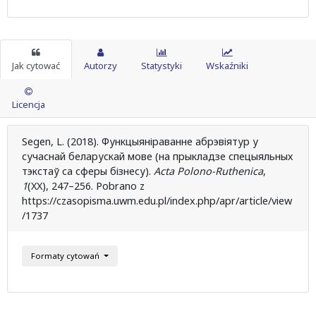
Jak cytować
Autorzy
Statystyki
Wskaźniki
Licencja
Segen, L. (2018). Функцыяніраванне абрэвіятур у
сучаснай беларускай мове (на прыкладзе спецыяльных
тэкстаў са сферы бізнесу).
Acta Polono-Ruthenica
,
1
(XX), 247–256. Pobrano z
https://czasopisma.uwm.edu.pl/index.php/apr/article/view
/1737
Formaty cytowań