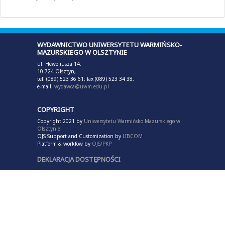
WYDAWNICTWO UNIWERSYTETU WARMIŃSKO-
MAZURSKIEGO W OLSZTYNIE
ul. Heweliusza 14,
10-724 Olsztyn,
tel. (089) 523 36 61; fax (089) 523 34 38,
e-mail:
wydawca@uwm.edu.pl
COPYRIGHT
Copyright 2021 by
Uniwersytetu Warmińsko Mazurskiego w
Olsztynie
OJS Support and Customization by
LIBCOM
Platform & workfow by
OJS/PKP
DEKLARACJA DOSTĘPNOŚCI