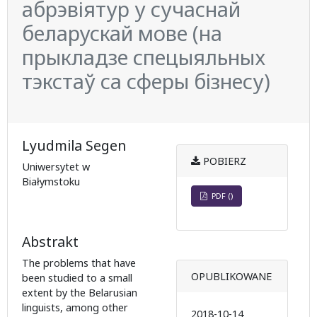
абрэвіятур у сучаснай
беларускай мове (на
прыкладзе спецыяльных
тэкстаў са сферы бізнесу)
Lyudmila Segen
POBIERZ
Uniwersytet w
Białymstoku
PDF ()
Abstrakt
The problems that have
OPUBLIKOWANE
been studied to a small
extent by the Belarusian
linguists, among other
2018-10-14