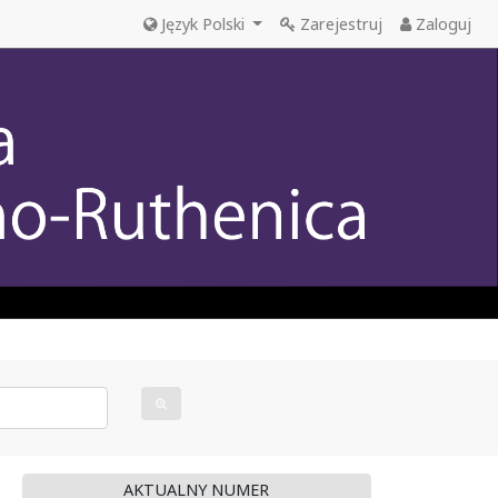
Język Polski
Zarejestruj
Zaloguj
AKTUALNY NUMER