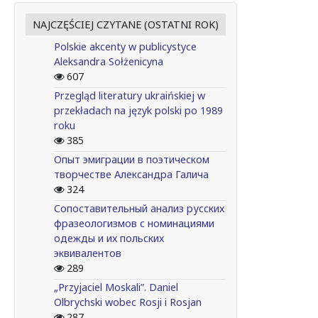
NAJCZĘŚCIEJ CZYTANE (OSTATNI ROK)
Polskie akcenty w publicystyce
Aleksandra Sołżenicyna
607
Przegląd literatury ukraińskiej w
przekładach na język polski po 1989
roku
385
Опыт эмиграции в поэтическом
творчестве Александра Галича
324
Сопоставительный анализ русских
фразеологизмов с номинациями
одежды и их польских
эквивалентов
289
„Przyjaciel Moskali”. Daniel
Olbrychski wobec Rosji i Rosjan
287