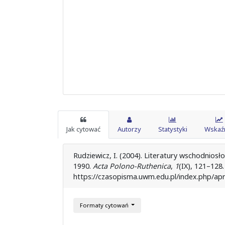
Jak cytować
Autorzy
Statystyki
Wskaźn
Rudziewicz, I. (2004). Literatury wschodnios
1990.
Acta Polono-Ruthenica
,
1
(IX), 121–128
https://czasopisma.uwm.edu.pl/index.php/apr
Formaty cytowań