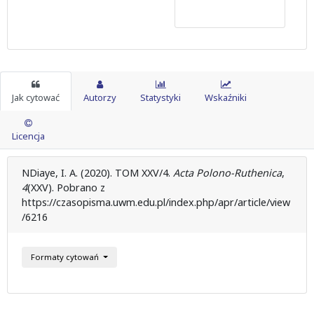
Jak cytować
Autorzy
Statystyki
Wskaźniki
Licencja
NDiaye, I. A. (2020). TOM XXV/4.
Acta Polono-Ruthenica
,
4
(XXV). Pobrano z
https://czasopisma.uwm.edu.pl/index.php/apr/article/view
/6216
Formaty cytowań