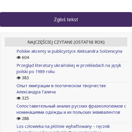
Zgłoś tekst
NAJCZĘŚCIEJ CZYTANE (OSTATNI ROK)
Polskie akcenty w publicystyce Aleksandra Sołżenicyna
604
Przegląd literatury ukraińskiej w przekładach na język
polski po 1989 roku
383
Опыт эмиграции в поэтическом творчестве
Александра Галича
325
Сопоставительный анализ русских фразеологизмов с
номинациями одежды и их польских эквивалентов
288
Los człowieka na płótnie wyhaftowany – ręcznik