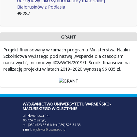
obrzędowy jako symbol kultury materialnej
Białorusinów z Podlasia
287
GRANT
Projekt finansowany w ramach programu Ministerstwa Nauki i
Szkolnictwa Wyższego pod nazwą „Wsparcie dla czasopism
naukowych”, nr umowy 408/WCN/2019/1. Środki finansowe na
realizację projektu w latach 2019–2020 wynoszą 96 035 zł.
WYDAWNICTWO UNIWERSYTETU WARMIŃSKO-
MAZURSKIEGO W OLSZTYNIE
ul. Heweliusza 14,
10-724 Olsztyn,
tel. (089) 523 36 61; fax (089) 523 34 38,
e-mail:
wydawca@uwm.edu.pl