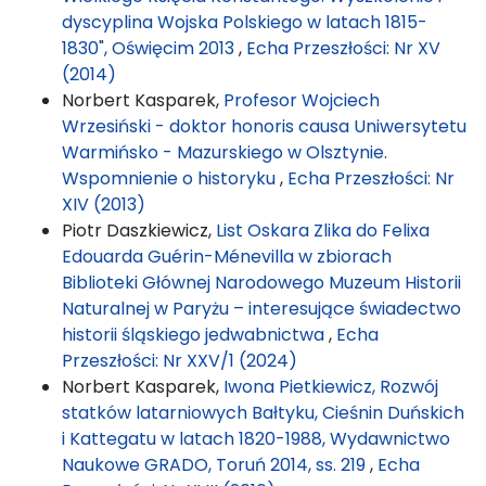
dyscyplina Wojska Polskiego w latach 1815-
1830", Oświęcim 2013
,
Echa Przeszłości: Nr XV
(2014)
Norbert Kasparek,
Profesor Wojciech
Wrzesiński - doktor honoris causa Uniwersytetu
Warmińsko - Mazurskiego w Olsztynie.
Wspomnienie o historyku
,
Echa Przeszłości: Nr
XIV (2013)
Piotr Daszkiewicz,
List Oskara Zlika do Felixa
Edouarda Guérin-Ménevilla w zbiorach
Biblioteki Głównej Narodowego Muzeum Historii
Naturalnej w Paryżu – interesujące świadectwo
historii śląskiego jedwabnictwa
,
Echa
Przeszłości: Nr XXV/1 (2024)
Norbert Kasparek,
Iwona Pietkiewicz, Rozwój
statków latarniowych Bałtyku, Cieśnin Duńskich
i Kattegatu w latach 1820-1988, Wydawnictwo
Naukowe GRADO, Toruń 2014, ss. 219
,
Echa