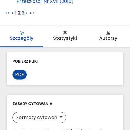
Przeszłości: Nr XVII (2016)
<<
<
1
2
3
>
>>
Szczegóły
Statystyki
Autorzy
POBIERZ PLIKI
PDF
ZASADY CYTOWANIA
Formaty cytowań