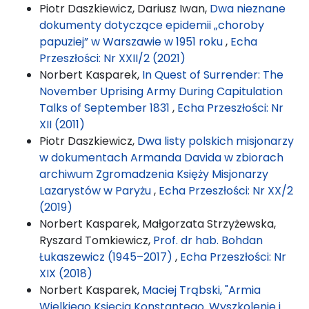
Piotr Daszkiewicz, Dariusz Iwan,
Dwa nieznane
dokumenty dotyczące epidemii „choroby
papuziej” w Warszawie w 1951 roku
,
Echa
Przeszłości: Nr XXII/2 (2021)
Norbert Kasparek,
In Quest of Surrender: The
November Uprising Army During Capitulation
Talks of September 1831
,
Echa Przeszłości: Nr
XII (2011)
Piotr Daszkiewicz,
Dwa listy polskich misjonarzy
w dokumentach Armanda Davida w zbiorach
archiwum Zgromadzenia Księży Misjonarzy
Lazarystów w Paryżu
,
Echa Przeszłości: Nr XX/2
(2019)
Norbert Kasparek, Małgorzata Strzyżewska,
Ryszard Tomkiewicz,
Prof. dr hab. Bohdan
Łukaszewicz (1945–2017)
,
Echa Przeszłości: Nr
XIX (2018)
Norbert Kasparek,
Maciej Trąbski, "Armia
Wielkiego Księcia Konstantego. Wyszkolenie i