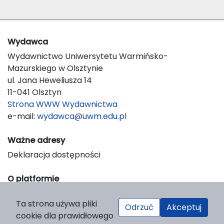
Wydawca
Wydawnictwo Uniwersytetu Warmińsko-
Mazurskiego w Olsztynie
ul. Jana Heweliusza 14
11-041 Olsztyn
Strona WWW Wydawnictwa
e-mail:
wydawca@uwm.edu.pl
Ważne adresy
Deklaracja dostępności
O platformie
© 2023 Uniwersytet Warmińsko-Mazurski w Olsztynie
Ta strona używa pliki
Support & Customization by LIBCOM
Odrzuć
Akceptuj
cookie dla prawidłowego
Platform & Workflow by OJS/PKP