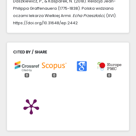
Daszkiewicz, P., & Kasparek, N. (2018). Relacja Jean-
Philippa Graffenauera (1775-1838). Polska widziana
oczami lekarza Wielkiej Armii.
Echa Przeszłości
, (XVI).
https://doi.org/10.31648/ep.2442
CITED BY / SHARE
0
0
0