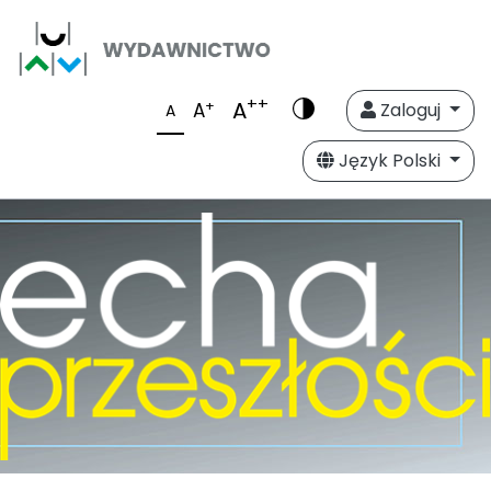
++
A
+
A
Zaloguj
A
Język Polski