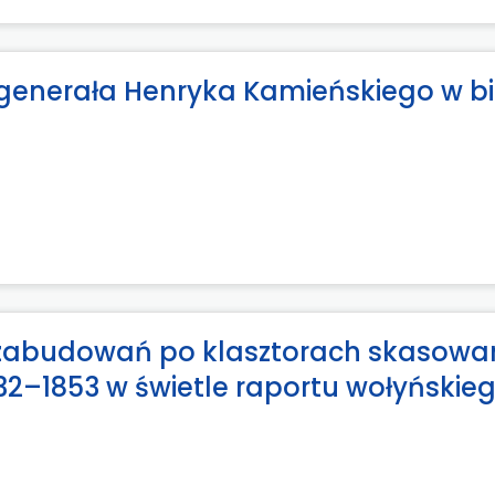
 generała Henryka Kamieńskiego w bi
e zabudowań po klasztorach skasow
832–1853 w świetle raportu wołyńskie