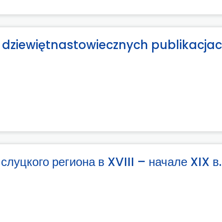
 dziewiętnastowiecznych publikacja
луцкого региона в XVIII – начале XIX в.