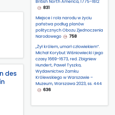
British North America, 1775–1812
831
Miejsce i rola narodu w życiu
państwa podług planów
politycznych Obozu Zjednoczenia
Narodowego
758
„Żył królem, umarł człowiekiem”.
Michał Korybut Wiśniowiecki i jego
czasy 1669–1673, red. Zbigniew
Hundert, Paweł Tyszka,
Wydawnictwo Zamku
en des
Królewskiego w Warszawie –
in
Muzeum, Warszawa 2023, ss. 444
636