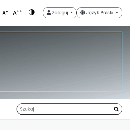
++
A
+
A
Zaloguj
Język Polski