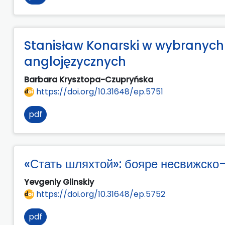
Stanisław Konarski w wybranych
anglojęzycznych
Barbara Krysztopa-Czupryńska
https://doi.org/10.31648/ep.5751
pdf
«Стать шляхтой»: бояре несвижско-с
Yevgeniy Glinskiy
https://doi.org/10.31648/ep.5752
pdf