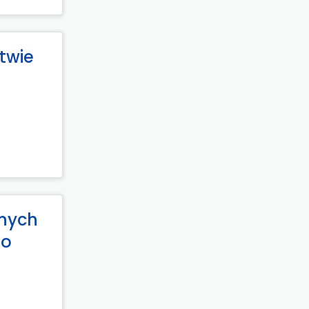
twie
anych
go