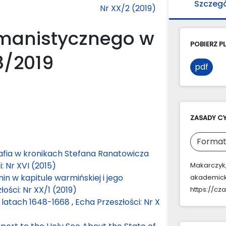
Szczeg
Nr XX/2 (2019)
manistycznego w
POBIERZ PL
8/2019
pdf
ZASADY C
Format
arafia w kronikach Stefana Ranatowicza
: Nr XVI (2015)
Makarczyk,
in w kapitule warmińskiej i jego
akademick
łości: Nr XX/1 (2019)
https://cz
w latach 1648-1668
,
Echa Przeszłości: Nr X