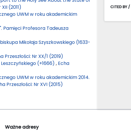
eport to the Holy See About the State of
 XII (2011)
CITED BY /
ycznego UWM w roku akademickim
ć". Pamięci Profesora Tadeusza
 biskupa Mikołaja Szyszkowskiego (1633-
a Przeszłości: Nr XX/1 (2019)
Leszczyńskiego (+1666)
,
Echa
cznego UWM w roku akademickim 2014.
ha Przeszłości: Nr XVI (2015)
Ważne adresy