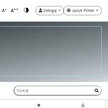
++
A
+
A
Zaloguj
Język Polski