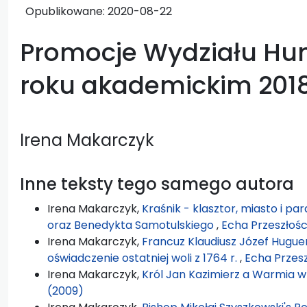
Opublikowane:
2020-08-22
Promocje Wydziału Hu
roku akademickim 201
Irena Makarczyk
Inne teksty tego samego autora
Irena Makarczyk,
Kraśnik - klasztor, miasto i p
oraz Benedykta Samotulskiego
,
Echa Przeszłości
Irena Makarczyk,
Francuz Klaudiusz Józef Huguen
oświadczenie ostatniej woli z 1764 r.
,
Echa Przesz
Irena Makarczyk,
Król Jan Kazimierz a Warmia 
(2009)