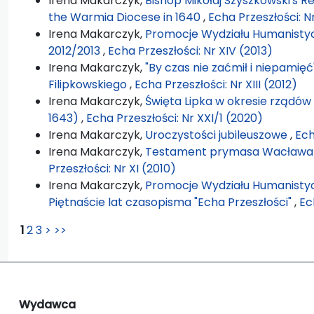
Irena Makarczyk,
Bishop Mikołaj Szyszkowski's R
the Warmia Diocese in 1640
,
Echa Przeszłości: Nr
Irena Makarczyk,
Promocje Wydziału Humanist
2012/2013
,
Echa Przeszłości: Nr XIV (2013)
Irena Makarczyk,
"By czas nie zaćmił i niepamię
Filipkowskiego
,
Echa Przeszłości: Nr XIII (2012)
Irena Makarczyk,
Święta Lipka w okresie rządów
1643)
,
Echa Przeszłości: Nr XXI/1 (2020)
Irena Makarczyk,
Uroczystości jubileuszowe
,
Ech
Irena Makarczyk,
Testament prymasa Wacława 
Przeszłości: Nr XI (2010)
Irena Makarczyk,
Promocje Wydziału Humanisty
Piętnaście lat czasopisma "Echa Przeszłości"
,
Ec
1
2
3
>
>>
Wydawca