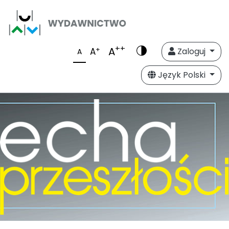
++
A
+
A
Zaloguj
A
Język Polski