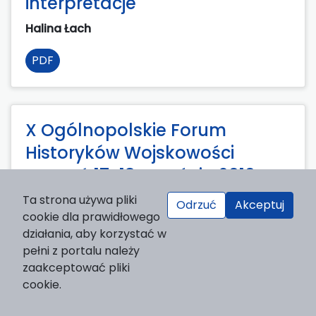
interpretacje
Halina Łach
PDF
X Ogólnopolskie Forum
Historyków Wojskowości
Poznań 17-18 września 2010
roku
Ta strona używa pliki
Odrzuć
Akceptuj
cookie dla prawidłowego
Halina Łach
działania, aby korzystać w
pełni z portalu należy
PDF
zaakceptować pliki
cookie.