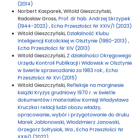
(2014)
Norbert Kasparek, Witold Gieszczyński,
Radosław Gross,
Prof. dr hab. Andrzej Skrzypek
(1944–2023)
,
Echa Przeszłości: Nr XXIV/1 (2023)
Witold Gieszczyński,
Działalność Klubu
Inteligencji Katolickiej w Olsztynie (1980-2013)
,
Echa Przeszłości: Nr XIV (2013)
Witold Gieszczyński,
Z działalności Okręgowego
Urzędu Kontroli Publikacji i Widowisk w Olsztynie
w świetle sprawozdania za 1983 rok
,
Echa
Przeszłości: Nr XVI (2015)
Witold Gieszczyński,
Refleksje na marginesie
książki Kryzys grudniowy 1970 r. w świetle
dokumentów i materiałów Komisji Władysława
Kruczka i relacji ludzi obozu władzy,
opracowanie, wybór i przygotowanie do druku
Marek Jabłonowski, Włodzimierz Janowski,
Grzegorz Sołtysiak, Wa
,
Echa Przeszłości: Nr
XXIII/1 (2022)