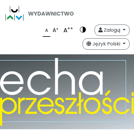
++
A
+
A
Zaloguj
A
Język Polski