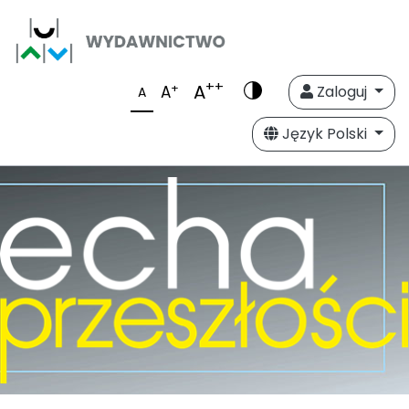
++
A
+
A
Zaloguj
A
Język Polski