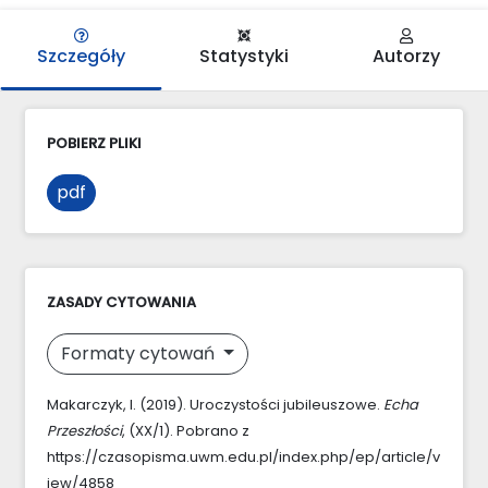
Szczegóły
Statystyki
Autorzy
POBIERZ PLIKI
pdf
ZASADY CYTOWANIA
Formaty cytowań
Makarczyk, I. (2019). Uroczystości jubileuszowe.
Echa
Przeszłości
, (XX/1). Pobrano z
https://czasopisma.uwm.edu.pl/index.php/ep/article/v
iew/4858