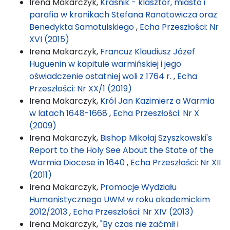
Irena Makarczyk,
Kraśnik - klasztor, miasto i
parafia w kronikach Stefana Ranatowicza oraz
Benedykta Samotulskiego
,
Echa Przeszłości: Nr
XVI (2015)
Irena Makarczyk,
Francuz Klaudiusz Józef
Huguenin w kapitule warmińskiej i jego
oświadczenie ostatniej woli z 1764 r.
,
Echa
Przeszłości: Nr XX/1 (2019)
Irena Makarczyk,
Król Jan Kazimierz a Warmia
w latach 1648-1668
,
Echa Przeszłości: Nr X
(2009)
Irena Makarczyk,
Bishop Mikołaj Szyszkowski's
Report to the Holy See About the State of the
Warmia Diocese in 1640
,
Echa Przeszłości: Nr XII
(2011)
Irena Makarczyk,
Promocje Wydziału
Humanistycznego UWM w roku akademickim
2012/2013
,
Echa Przeszłości: Nr XIV (2013)
Irena Makarczyk,
"By czas nie zaćmił i