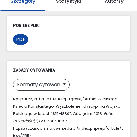
Szczegóły
Statystyki
Autorzy
POBIERZ PLIKI
PDF
ZASADY CYTOWANIA
Formaty cytowań
Kasparek, N. (2018). Maciej Trąbski, "Armia Wielkiego
Księcia Konstantego. Wyszkolenie i dyscyplina Wojska
Polskiego w latach 1815-1830", Oświęcim 2013.
Echa
Przeszłości
, (XV). Pobrano z
https://czasopisma.uwm.edu.pl/index.php/ep/article/v
iew/2554