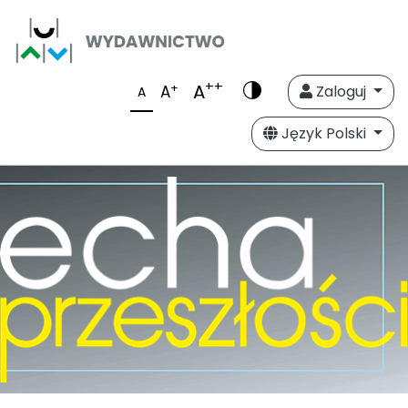
++
A
+
A
Zaloguj
A
Język Polski