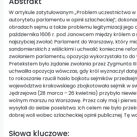
Abstrakt
W artykule zatytułowanym „Problem uczestnictwa w 
autorytetu parlamentu w opinii szlacheckiej”, dokon
obradach sejmu a także problemu legitymizacji jego 
października 1606 r. pod Janowcem między królem a 
najszybciej zwołać Parlament do Warszawy, który mi
sandomierskich z wiślickimi i uchwalić konieczne re
zwołaniem parlamentu, opozycja wykorzystała to do 
Pretekstem było żądanie zwołania przez Zygmunta III
uchwaliła opozycja wówczas, gdy król wyznaczył da
to rokoszanie rzucili hasło bojkotu sejmików przedse
województwa krakowskiego zbojkotowała sejmik w sw
Jędrzejowa (28 marca – 26 kwietnia) przybyło niewie
wolnym marszu na Warszawę. Przez cały maj i pierws
wysyłali do siebie poselstwa. Ich celem nie było przek
dobrej woli wobec szlacheckiej opinii publicznej. Tę w
Słowa kluczowe: