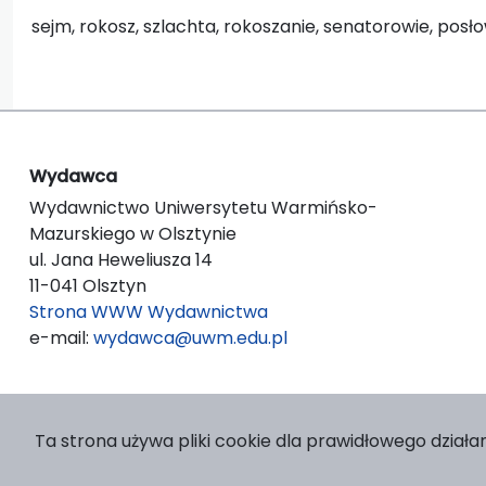
sejm, rokosz, szlachta, rokoszanie, senatorowie, posł
Wydawca
Wydawnictwo Uniwersytetu Warmińsko-
Mazurskiego w Olsztynie
ul. Jana Heweliusza 14
11-041 Olsztyn
Strona WWW Wydawnictwa
e-mail:
wydawca@uwm.edu.pl
Ta strona używa pliki cookie dla prawidłowego działan