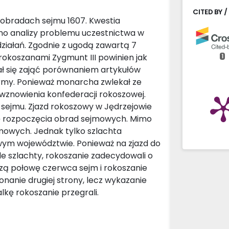
CITED BY /
obradach sejmu 1607. Kwestia
ano analizy problemu uczestnictwa w
działań. Zgodnie z ugodą zawartą 7
rokoszanami Zygmunt III powinien jak
1
ał się zająć porównaniem artykułów
formy. Ponieważ monarcha zwlekał ze
wznowienia konfederacji rokoszowej.
 sejmu. Zjazd rokoszowy w Jędrzejowie
tę rozpoczęcia obrad sejmowych. Mimo
jmowych. Jednak tylko szlachta
ym województwie. Ponieważ na zjazd do
le szlachty, rokoszanie zadecydowali o
zą połowę czerwca sejm i rokoszanie
onanie drugiej strony, lecz wykazanie
alkę rokoszanie przegrali.