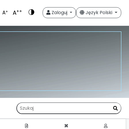
++
A
+
A
Zaloguj
Język Polski