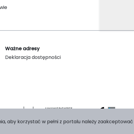
owie
Ważne adresy
Deklaracja dostępności
ia, aby korzystać w pełni z portalu należy zaakceptować p