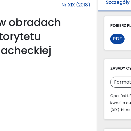
Szczegóły
Nr XIX (2018)
 w obradach
POBIERZ PL
torytetu
PDF
lacheckiej
ZASADY C
Format
Opaliński,
Kwestia au
(XIX). http