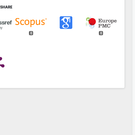
 SHARE
0
0