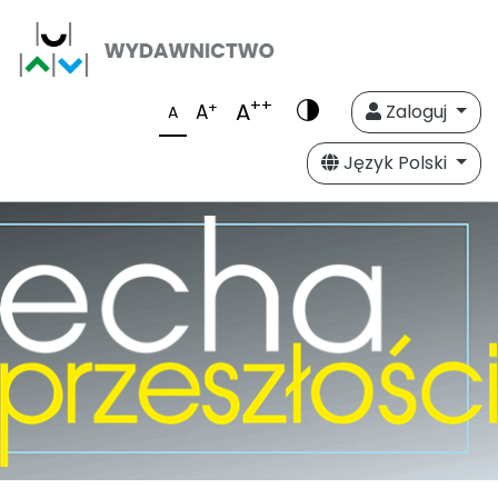
++
A
+
A
Zaloguj
A
Język Polski