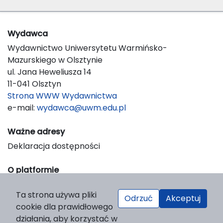
Wydawca
Wydawnictwo Uniwersytetu Warmińsko-
Mazurskiego w Olsztynie
ul. Jana Heweliusza 14
11-041 Olsztyn
Strona WWW Wydawnictwa
e-mail:
wydawca@uwm.edu.pl
Ważne adresy
Deklaracja dostępności
O platformie
© 2023 Uniwersytet Warmińsko-Mazurski w Olsztynie
Ta strona używa pliki
Support & Customization by LIBCOM
Odrzuć
Akceptuj
cookie dla prawidłowego
Platform & Workflow by OJS/PKP
działania, aby korzystać w