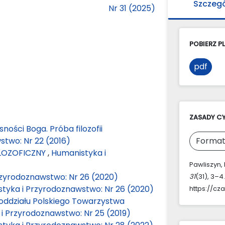
Szczeg
Nr 31 (2025)
POBIERZ PL
pdf
ZASADY C
ności Boga. Próba filozofii
two: Nr 22 (2016)
Format
ILOZOFICZNY
,
Humanistyka i
Pawliszyn, 
rzyrodoznawstwo: Nr 26 (2020)
31
(31), 3–4
tyka i Przyrodoznawstwo: Nr 26 (2020)
https://cz
 oddziału Polskiego Towarzystwa
i Przyrodoznawstwo: Nr 25 (2019)