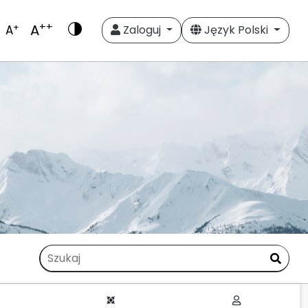
++
A
+
A
Zaloguj
Język Polski