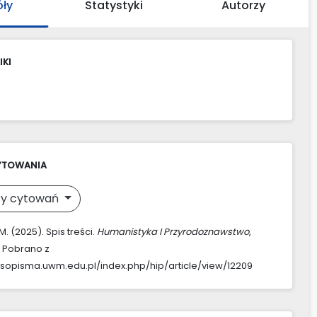
óły
Statystyki
Autorzy
IKI
YTOWANIA
y cytowań
M. (2025). Spis treści.
Humanistyka I Przyrodoznawstwo
,
. Pobrano z
asopisma.uwm.edu.pl/index.php/hip/article/view/12209