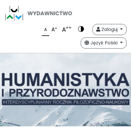
++
A
+
A
Zaloguj
A
Język Polski