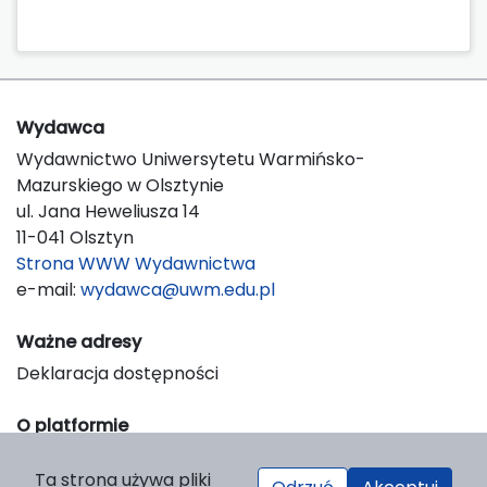
Wydawca
Wydawnictwo Uniwersytetu Warmińsko-
Mazurskiego w Olsztynie
ul. Jana Heweliusza 14
11-041 Olsztyn
Strona WWW Wydawnictwa
e-mail:
wydawca@uwm.edu.pl
Ważne adresy
Deklaracja dostępności
O platformie
© 2023 Uniwersytet Warmińsko-Mazurski w Olsztynie
Ta strona używa pliki
Support & Customization by LIBCOM