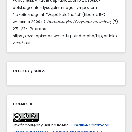
Papuziński, A. (2018). Sprawozdanie z czesko-
polskiego interdyscyplinarnego sympozjum
filozoficznego nt. "Współzależności" (Liberec 5-7
września 2000 r.).
Humanistyka I Przyrodoznawstwo
, (7),
271–274. Pobrano z
https://czasopisma.uwm.edu.pl/index.php/hip/article/
view/1801
CITED BY / SHARE
LICENCJA
Utwór dostępny jest na licencji
Creative Commons