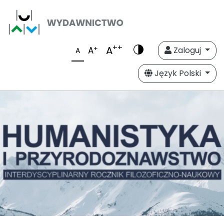
++
A
+
A
Zaloguj
A
Język Polski