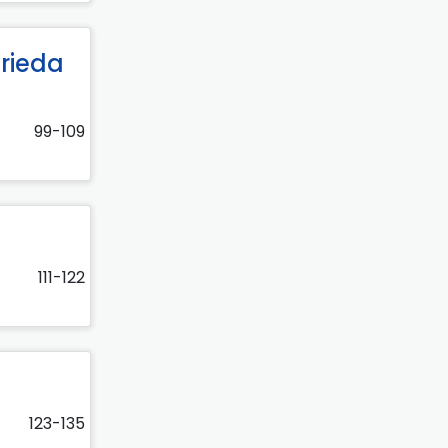
frieda
99-109
111-122
123-135