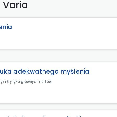
Varia
enia
sztuka adekwatnego myślenia
arys i krytyka głównych nurtów