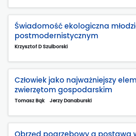
Świadomość ekologiczna młodzi
postmodernistycznym
Krzysztof D Szulborski
Człowiek jako najważniejszy el
zwierzętom gospodarskim
Tomasz Bąk
Jerzy Danaburski
Obrzęd pogrzebowy a postawa w