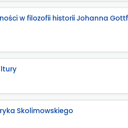
ości w filozofii historii Johanna Gott
ltury
enryka Skolimowskiego