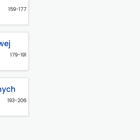
159-177
wej
179-191
nych
193-206