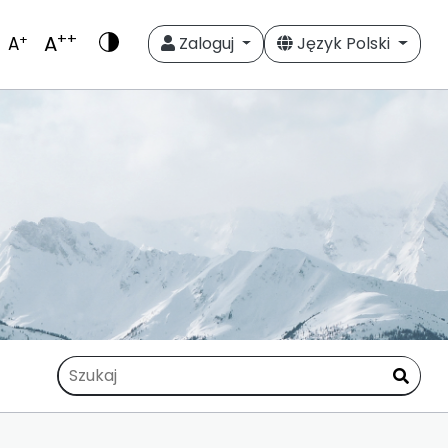
++
A
+
A
Zaloguj
Język Polski