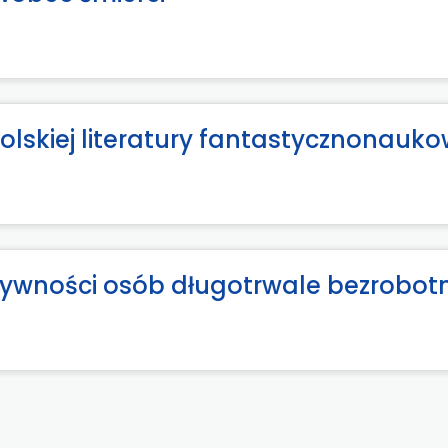
polskiej literatury fantastycznonauko
ywności osób długotrwale bezrobot