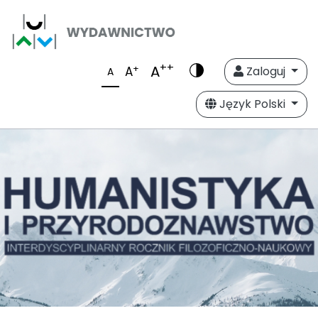
++
A
+
A
Zaloguj
A
Język Polski