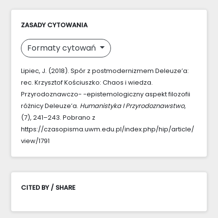
ZASADY CYTOWANIA
Formaty cytowań
Lipiec, J. (2018). Spór z postmodernizmem Deleuze’a:
rec. Krzysztof Kościuszko: Chaos i wiedza.
Przyrodoznawczo- -epistemologiczny aspekt filozofii
różnicy Deleuze’a.
Humanistyka I Przyrodoznawstwo
,
(7), 241–243. Pobrano z
https://czasopisma.uwm.edu.pl/index.php/hip/article/
view/1791
CITED BY / SHARE