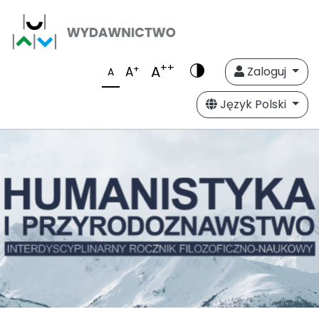
++
A
+
A
Zaloguj
A
Język Polski