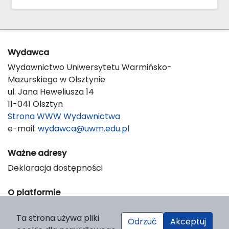
Wydawca
Wydawnictwo Uniwersytetu Warmińsko-
Mazurskiego w Olsztynie
ul. Jana Heweliusza 14
11-041 Olsztyn
Strona WWW Wydawnictwa
e-mail:
wydawca@uwm.edu.pl
Ważne adresy
Deklaracja dostępności
O platformie
© 2023 Uniwersytet Warmińsko-Mazurski w Olsztynie
Ta strona używa pliki
Support & Customization by LIBCOM
Odrzuć
Akceptuj