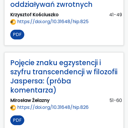
oddziaływań zwrotnych
Krzysztof Kościuszko
41-49
https://doi.org/10.31648/hip.825
PDF
Pojęcie znaku egzystencji i
szyfru transcendencji w filozofii
Jaspersa: (próba
komentarza)
Mirosław Żelazny
51-60
https://doi.org/10.31648/hip.826
PDF