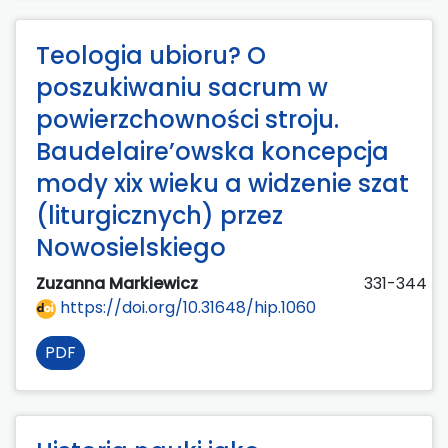
Teologia ubioru? O
poszukiwaniu sacrum w
powierzchowności stroju.
Baudelaire’owska koncepcja
mody xix wieku a widzenie szat
(liturgicznych) przez
Nowosielskiego
Zuzanna Markiewicz
331-344
https://doi.org/10.31648/hip.1060
PDF