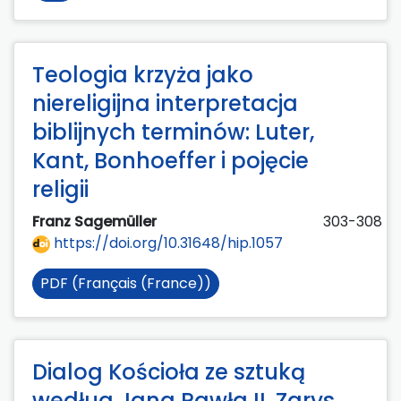
Teologia krzyża jako
niereligijna interpretacja
biblijnych terminów: Luter,
Kant, Bonhoeffer i pojęcie
religii
Franz Sagemüller
303-308
https://doi.org/10.31648/hip.1057
PDF (Français (France))
Dialog Kościoła ze sztuką
według Jana Pawła II. Zarys