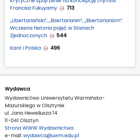
Krytyczne spojrzenie na koncepcję thymos
Francisa Fukuyamy
713
„Libertariański”, „libertarianin”, „libertarianizm”.
Wczesna historia pojęć w Stanach
Zjednoczonych
544
Kant i Polska
496
Wydawca
Wydawnictwo Uniwersytetu Warmińsko-
Mazurskiego w Olsztynie
ul. Jana Heweliusza 14
11-041 Olsztyn
Strona WWW Wydawnictwa
e-mail:
wydawca@uwm.edu.pl