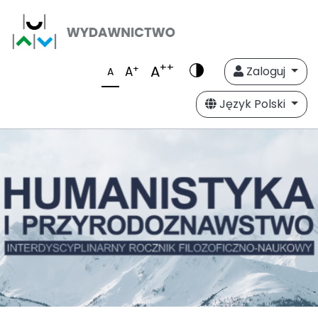
++
A
+
A
Zaloguj
A
Język Polski