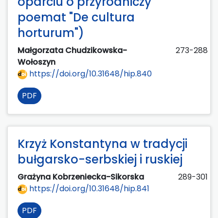
oparciu o przyrodniczy
poemat "De cultura
horturum")
Małgorzata Chudzikowska-
273-288
Wołoszyn
https://doi.org/10.31648/hip.840
PDF
Krzyż Konstantyna w tradycji
bułgarsko-serbskiej i ruskiej
Grażyna Kobrzeniecka-Sikorska
289-301
https://doi.org/10.31648/hip.841
PDF