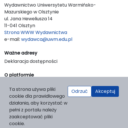
Wydawnictwo Uniwersytetu Warmińsko-
Mazurskiego w Olsztynie
ul. Jana Heweliusza 14
11-041 Olsztyn
Strona WWW Wydawnictwa
e-mail:
wydawca@uwm.edu.pl
Ważne adresy
Deklaracja dostępności
O platformie
© 2023 Uniwersytet Warmińsko-Mazurski w Olsztynie
Ta strona używa pliki
Support & Customization by LIBCOM
Odrzuć
Akceptuj
cookie dla prawidłowego
Platform & Workflow by OJS/PKP
działania, aby korzystać w
pełni z portalu należy
zaakceptować pliki
cookie.