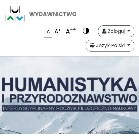
++
A
+
A
Zaloguj
A
Język Polski