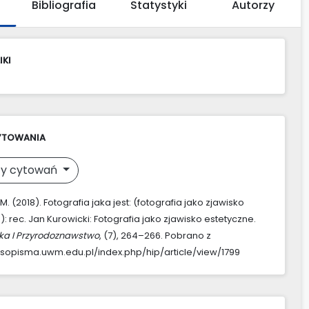
Bibliografia
Statystyki
Autorzy
IKI
YTOWANIA
y cytowań
M. (2018). Fotografia jaka jest: (fotografia jako zjawisko
: rec. Jan Kurowicki: Fotografia jako zjawisko estetyczne.
ka I Przyrodoznawstwo
, (7), 264–266. Pobrano z
asopisma.uwm.edu.pl/index.php/hip/article/view/1799