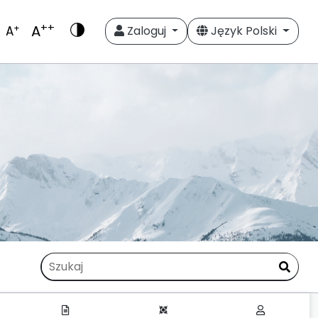
++
A
+
A
Zaloguj
Język Polski