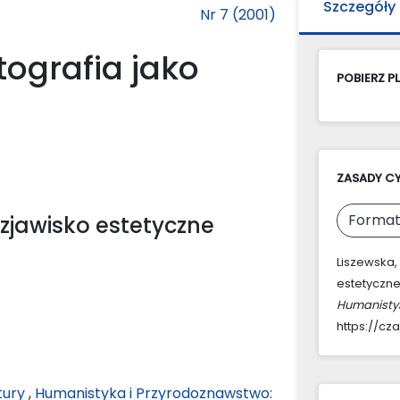
Szczegóły
Nr 7 (2001)
otografia jako
POBIERZ PL
ZASADY C
Format
o zjawisko estetyczne
Liszewska, 
estetyczne)
Humanisty
https://cz
tury
,
Humanistyka i Przyrodoznawstwo: