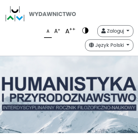
++
A
+
A
Zaloguj
A
Język Polski