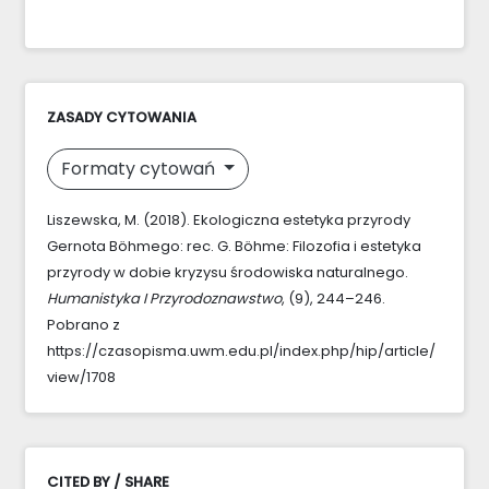
ZASADY CYTOWANIA
Formaty cytowań
Liszewska, M. (2018). Ekologiczna estetyka przyrody
Gernota Böhmego: rec. G. Böhme: Filozofia i estetyka
przyrody w dobie kryzysu środowiska naturalnego.
Humanistyka I Przyrodoznawstwo
, (9), 244–246.
Pobrano z
https://czasopisma.uwm.edu.pl/index.php/hip/article/
view/1708
CITED BY / SHARE