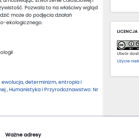
 umożliwiając stworzenie całościowej i
ywistość. Pozwala to na właściwy wgląd
adzić może do podjęcia działań
no-ekologicznego.
LICENCJA
ologii
Utwór dostę
Użycie ni
 ewolucja, determinizm, entropia i
nej
,
Humanistyka i Przyrodoznawstwo: Nr
Ważne adresy