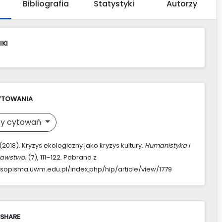
Bibliografia
Statystyki
Autorzy
IKI
YTOWANIA
y cytowań
(2018). Kryzys ekologiczny jako kryzys kultury.
Humanistyka I
nawstwo
, (7), 111–122. Pobrano z
asopisma.uwm.edu.pl/index.php/hip/article/view/1779
 SHARE