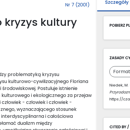
Szczegóły
Nr 7 (2001)
 kryzys kultury
POBIERZ PL
ZASADY C
Format
ędzy problematyką kryzysu
zysu kulturowo-cywilizacyjnego Floriana
Niedek, M. 
rodowiskowej. Postuluje istnienie
Przyrodoz
u kulturowego i ekologicznego za przejaw
https://cz
człowiek - człowiek i człowiek -
gicznego, wyznaczającego stosunek
ż interdyscyplinarna i całościowa
 przełamać dualizm między
CITED BY /