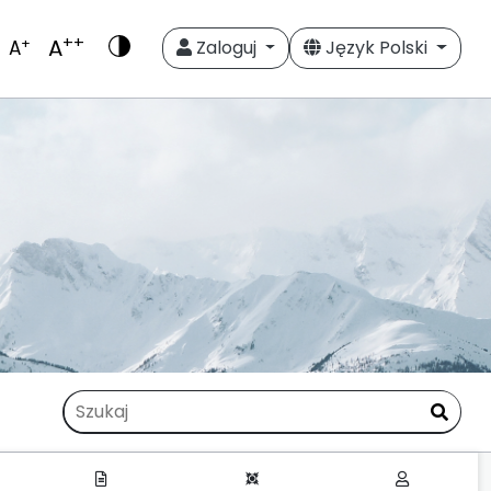
++
A
+
A
Zaloguj
Język Polski