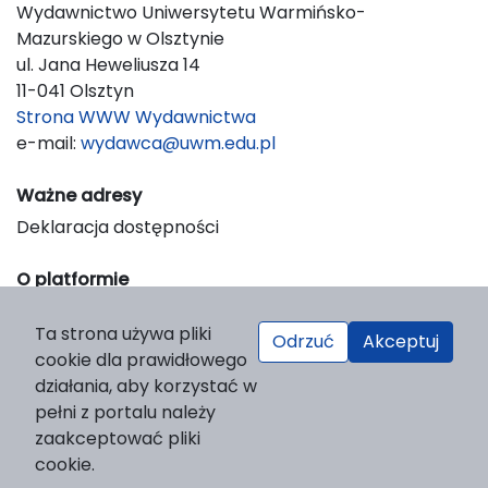
Wydawnictwo Uniwersytetu Warmińsko-
Mazurskiego w Olsztynie
ul. Jana Heweliusza 14
11-041 Olsztyn
Strona WWW Wydawnictwa
e-mail:
wydawca@uwm.edu.pl
Ważne adresy
Deklaracja dostępności
O platformie
© 2023 Uniwersytet Warmińsko-Mazurski w Olsztynie
Ta strona używa pliki
Support & Customization by LIBCOM
Odrzuć
Akceptuj
cookie dla prawidłowego
Platform & Workflow by OJS/PKP
działania, aby korzystać w
pełni z portalu należy
zaakceptować pliki
cookie.