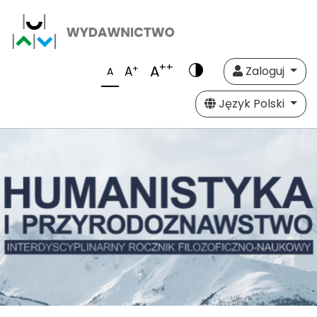
++
A
+
A
Zaloguj
A
Język Polski