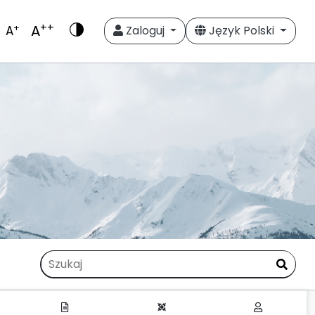
++
A
+
A
Zaloguj
Język Polski