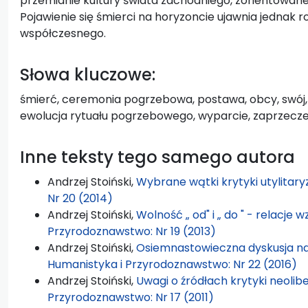
przemianie kultury świata zachodniego, zorientowane
Pojawienie się śmierci na horyzoncie ujawnia jednak
współczesnego.
Słowa kluczowe:
śmierć, ceremonia pogrzebowa, postawa, obcy, swój,
ewolucja rytuału pogrzebowego, wyparcie, zaprzeczen
Inne teksty tego samego autora
Andrzej Stoiński,
Wybrane wątki krytyki utylitar
Nr 20 (2014)
Andrzej Stoiński,
Wolność „ od" i „ do " - relacje
Przyrodoznawstwo: Nr 19 (2013)
Andrzej Stoiński,
Osiemnastowieczna dyskusja n
Humanistyka i Przyrodoznawstwo: Nr 22 (2016)
Andrzej Stoiński,
Uwagi o źródłach krytyki neolib
Przyrodoznawstwo: Nr 17 (2011)