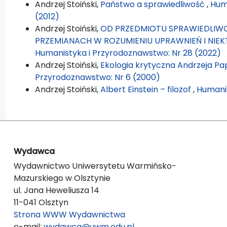
Andrzej Stoiński,
Państwo a sprawiedliwość
,
Hum
(2012)
Andrzej Stoiński,
OD PRZEDMIOTU SPRAWIEDLIW
PRZEMIANACH W ROZUMIENIU UPRAWNIEŃ I NI
Humanistyka i Przyrodoznawstwo: Nr 28 (2022)
Andrzej Stoiński,
Ekologia krytyczna Andrzeja Pa
Przyrodoznawstwo: Nr 6 (2000)
Andrzej Stoiński,
Albert Einstein – filozof
,
Humanis
Wydawca
Wydawnictwo Uniwersytetu Warmińsko-
Mazurskiego w Olsztynie
ul. Jana Heweliusza 14
11-041 Olsztyn
Strona WWW Wydawnictwa
e-mail:
wydawca@uwm.edu.pl