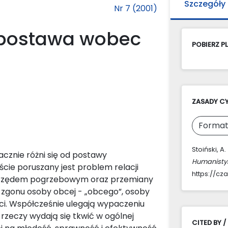
Szczegóły
Nr 7 (2001)
 postawa wobec
POBIERZ PL
ZASADY C
Format
Stoiński, 
cznie różni się od postawy
Humanisty
cie poruszany jest problem relacji
https://cz
brzędem pogrzebowym oraz przemiany
c zgonu osoby obcej - „obcego”, osoby
erci. Współcześnie ulegają wypaczeniu
zeczy wydają się tkwić w ogólnej
CITED BY /