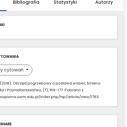
Bibliografia
Statystyki
Autorzy
IKI
YTOWANIA
y cytowań
A. (2018). Obrzęd pogrzebowy a postawa wobec śmierci.
ka I Przyrodoznawstwo
, (7), 159–177. Pobrano z
asopisma.uwm.edu.pl/index.php/hip/article/view/1783
 SHARE