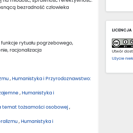
j na młodość, sprawność i efektywność.
 rosnącą bezradność człowieka
LICENCJA
 funkcje rytuału pogrzebowego,
ie, racjonalizacja
Utwór dostę
Użycie ni
yzmu
,
Humanistyka i Przyrodoznawstwo:
 wzajemne
,
Humanistyka i
a temat tożsamości osobowej
,
eralizmu
,
Humanistyka i