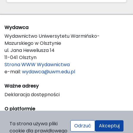
Wydawca
Wydawnictwo Uniwersytetu Warmińsko-
Mazurskiego w Olsztynie
ul. Jana Heweliusza 14
11-041 Olsztyn
Strona WWW Wydawnictwa
e-mail:
wydawca@uwm.edu.pl
Ważne adresy
Deklaracja dostępności
O platformie
© 2023 Uniwersytet Warmińsko-Mazurski w Olsztynie
Ta strona używa pliki
Support & Customization by LIBCOM
Odrzuć
Akceptuj
cookie dla prawidłowego
Platform & Workflow by OJS/PKP