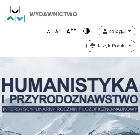
++
A
+
A
Zaloguj
A
Język Polski