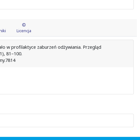
iki
Licencja
iało w profilaktyce zaburzeń odżywiania. Przegląd
1), 81–100.
zny.7814