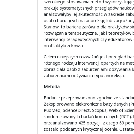
szerokiego stosowania metod wykorzystujący
brakuje systematycznych przeglądów naukow
analizowałyby jej skuteczność w zakresie zab
osób chorujących na anoreksję lub zagrożony
Stanowi to barierę zarówno dla praktyków si
rozwiązania terapeutyczne, jak i teoretykó
interwencji terapeutycznych czy edukatorów d
profilaktyki zdrowia.
Celem niniejszych rozważań jest przegląd b
różnego rodzaju interwencji opartych na met
obraz ciała osób z zaburzeniami odżywiania 
zaburzeniami odżywiania typu anoreksja.
Metoda
Badanie przeprowadzono zgodnie ze stand
Zeksplorowano elektroniczne bazy danych (P
PubMed, ScienceDirect, Scopus, Web of Scie
randomizowanych badań kontrolnych (RCT). 
przeanalizowano 425 pozycji, z czego 69 peł
zostało poddanych krytycznej ocenie. Ostate