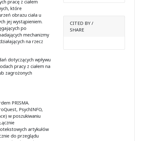
ch pracę z ciałem
ych, które
urzeń obrazu ciała u
ch jej wystąpieniem.
CITED BY /
ęgających po
SHARE
w badających mechanizmy
ziałających na rzecz
adań dotyczących wpływu
odach pracy z ciałem na
lub zagrożonych
ardem PRISMA.
roQuest, PsychINFO,
nce) w poszukiwaniu
Łącznie
notekstowych artykułów
cznie do przeglądu