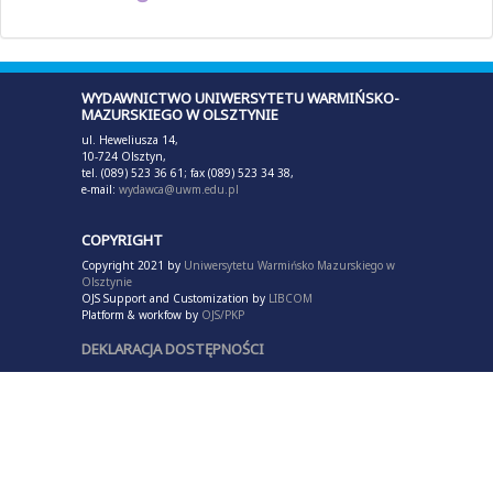
WYDAWNICTWO UNIWERSYTETU WARMIŃSKO-
MAZURSKIEGO W OLSZTYNIE
ul. Heweliusza 14,
10-724 Olsztyn,
tel. (089) 523 36 61; fax (089) 523 34 38,
e-mail:
wydawca@uwm.edu.pl
COPYRIGHT
Copyright 2021 by
Uniwersytetu Warmińsko Mazurskiego w
Olsztynie
OJS Support and Customization by
LIBCOM
Platform & workfow by
OJS/PKP
DEKLARACJA DOSTĘPNOŚCI