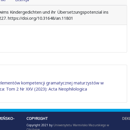
Tuwims Kindergedichten und ihr Übersetzungspotenzial ins
227. https://doi.org/10.31648/an.11801
elementów kompetencji gramatycznej maturzystów w
ca: Tom 2 Nr XXV (2023): Acta Neophilologica
IŃSKO-
COPYRIGHT
DEK
Copyright 2021 by
Uniwersytetu Warmińsko Mazurskiego w
Olsztynie