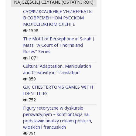
NAJCZĘŚCIEJ CZYTANE (OSTATNI ROK)
СУФФИКСАЛЬНЫЕ УНИВЕРБАТЫ
В СОВРЕМЕННОМ РУССКОМ
МОЛОДЕЖНОМ СЛЕНГЕ
1598
The Motif of Persephone in Sarah J.
Mass’ "A Court of Thorns and
Roses" Series
1071
Cultural Adaptation, Manipulation
and Creativity in Translation
859
G.K. CHESTERTON’S GAMES WITH
IDENTITIES
752
Figury retoryczne w dyskursie
perswazyjnym – konfrontacja na
podstawie analizy reklam polskich,
włoskich i francuskich
751