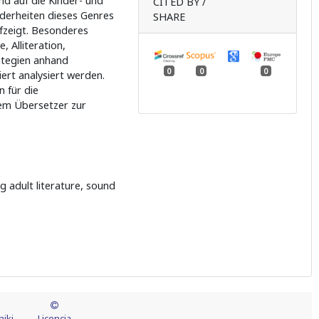
d auf die Kinder- und
CITED BY /
nderheiten dieses Genres
SHARE
ufzeigt. Besonderes
 Alliteration,
ategien anhand
0
0
0
iert analysiert werden.
 für die
em Übersetzer zur
ng adult literature, sound
iki
Licencja