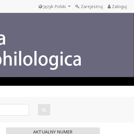
Język Polski
Zarejestruj
Zaloguj
AKTUALNY NUMER