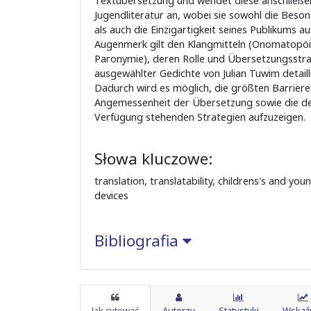
Textübersetzung und wendet diese anschließen
Jugendliteratur an, wobei sie sowohl die Beso
als auch die Einzigartigkeit seines Publikums a
Augenmerk gilt den Klangmitteln (Onomatopöie,
Paronymie), deren Rolle und Übersetzungsstr
ausgewählter Gedichte von Julian Tuwim detaill
Dadurch wird es möglich, die größten Barrieren
Angemessenheit der Übersetzung sowie die d
Verfügung stehenden Strategien aufzuzeigen.
Słowa kluczowe:
translation, translatability, childrens's and you
devices
Bibliografia
Jak cytować
Autorzy
Statystyki
Wskaźn