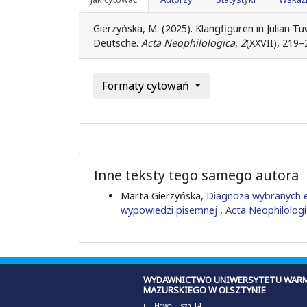
Gierzyńska, M. (2025). Klangfiguren in Julian 
Deutsche.
Acta Neophilologica
,
2
(XXVII), 219–
Formaty cytowań
Inne teksty tego samego autora
Marta Gierzyńska,
Diagnoza wybranych 
wypowiedzi pisemnej
,
Acta Neophilologi
WYDAWNICTWO UNIWERSYTETU WARM
MAZURSKIEGO W OLSZTYNIE
ul. Heweliusza 14,