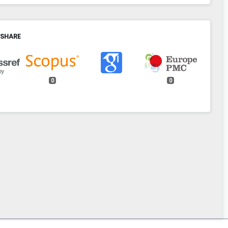
 SHARE
0
0