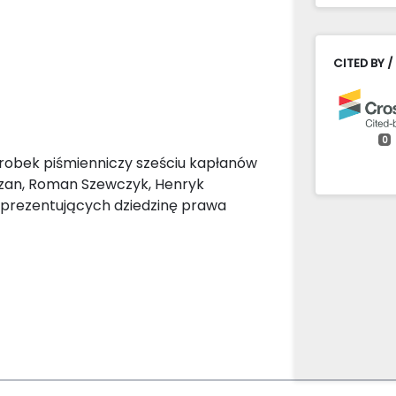
CITED BY /
0
robek piśmienniczy sześciu kapłanów
aczan, Roman Szewczyk, Henryk
eprezentujących dziedzinę prawa