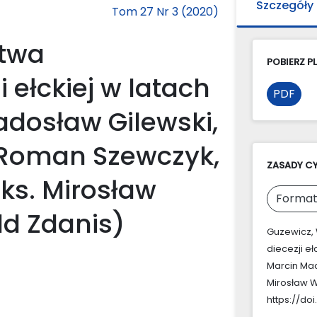
Szczegóły
Tom 27 Nr 3 (2020)
ctwa
POBIERZ PL
 ełckiej w latach
PDF
adosław Gilewski,
. Roman Szewczyk,
ZASADY C
 ks. Mirosław
Format
d Zdanis)
Guzewicz, 
diecezji eł
Marcin Mac
Mirosław W
https://doi