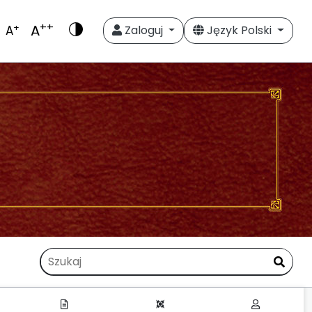
++
A
+
A
Zaloguj
Język Polski