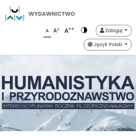
++
A
+
A
Zaloguj
A
Język Polski