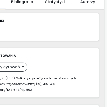
Bibliografia
Statystyki
Autorzy
IKI
YTOWANIA
y cytowań
, K. (2018). Witkacy o przeżyciach metafizycznych.
ka I Przyrodoznawstwo
, (19), 415–416.
.org/10.31648/hip.592