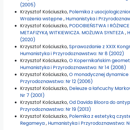
(2005)
Krzysztof Kościuszko,
Polemika z usocjologicznio
Wrażenia wstępne
,
Humanistyka i Przyrodoznaws
Krzysztof Kościuszko,
PODOBIEŃSTWA I RÓŻNICE
METAFIZYKĄ WITKIEWICZA. MOŻLIWA SYNTEZA
,
H
(2020)
Krzysztof Kościuszko,
Sprawozdanie z XXIX Kong
Humanistyka i Przyrodoznawstwo: Nr 8 (2002)
Krzysztof Kościuszko,
O Kopernikańskim geometr
Humanistyka i Przyrodoznawstwo: Nr 14 (2008)
Krzysztof Kościuszko,
O monadycznej dynamice s
Przyrodoznawstwo: Nr 12 (2006)
Krzysztof Kościuszko,
Deleuze a łańcuchy Mark
Nr 7 (2001)
Krzysztof Kościuszko,
Od Davida Bloora do ant
Przyrodoznawstwo: Nr 19 (2013)
Krzysztof Kościuszko,
Polemika z estetyką czys
Regameya
,
Humanistyka i Przyrodoznawstwo: Nr