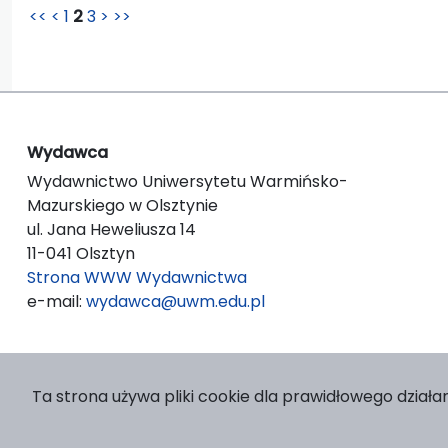
<<
<
1
2
3
>
>>
Wydawca
Wydawnictwo Uniwersytetu Warmińsko-
Mazurskiego w Olsztynie
ul. Jana Heweliusza 14
11-041 Olsztyn
Strona WWW Wydawnictwa
e-mail:
wydawca@uwm.edu.pl
Ta strona używa pliki cookie dla prawidłowego działan