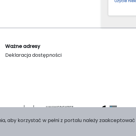
Użycie ni
Ważne adresy
Deklaracja dostępności
ia, aby korzystać w pełni z portalu należy zaakceptować p