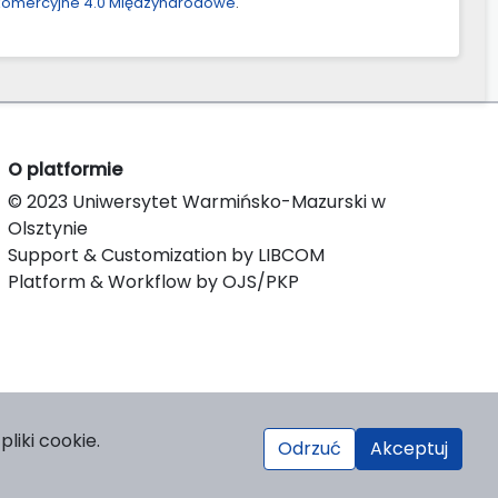
ekomercyjne 4.0 Międzynarodowe
.
O platformie
© 2023 Uniwersytet Warmińsko-Mazurski w
Olsztynie
Support & Customization by LIBCOM
Platform & Workflow by OJS/PKP
liki cookie.
Odrzuć
Akceptuj