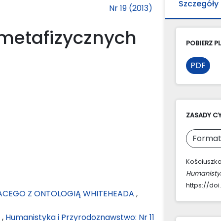
Szczegóły
Nr 19 (2013)
 metafizycznych
POBIERZ PL
PDF
ZASADY C
Format
Kościuszko
Humanisty
https://doi
KACEGO Z ONTOLOGIĄ WHITEHEADA
,
i
,
Humanistyka i Przyrodoznawstwo: Nr 11