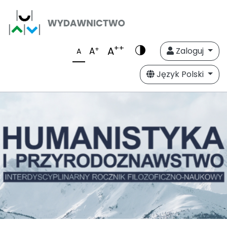
++
A
+
A
Zaloguj
A
Język Polski